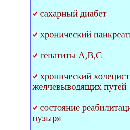
сахарный диабет
хронический панкреати
гепатиты А,В,С
хронический холецист
желчевыводящих путей
состояние реабилитаци
пузыря