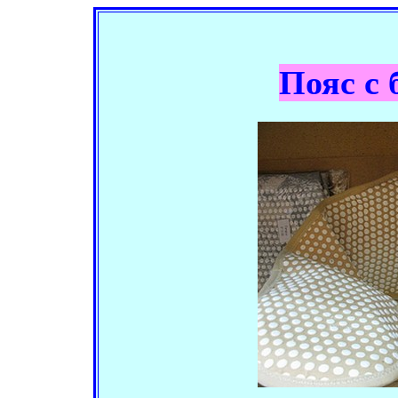
П
ояс с